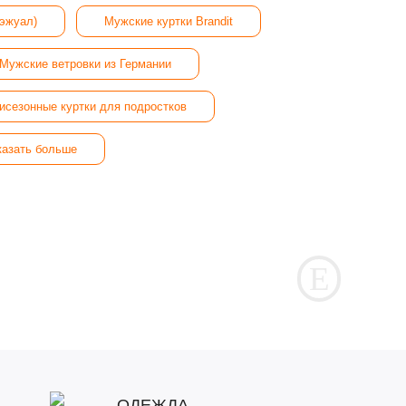
кэжуал)
Мужские куртки Brandit
Мужские ветровки из Германии
исезонные куртки для подростков
казать больше
ОДЕЖДА