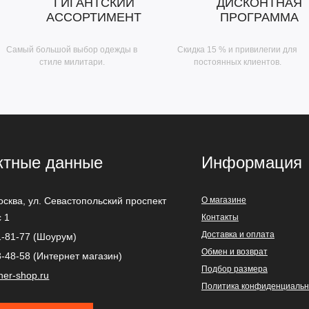
ГИГАНТСКИЙ
ДИСКОНТНАЯ
АССОРТИМЕНТ
ПРОГРАММА
Самый большой выбор одежды в
Скидка 15 % и привилегии для
стиле милитари.
постоянных клиентов.
ктные данные
Информация
осква
,
ул. Севастопольский проспект
О магазине
с 1
Контакты
Доставка и оплата
1-81-77 (Шоурум)
Обмен и возврат
3-48-58 (Интернет магазин)
Подбор размера
ner-shop.ru
Политика конфиденциальн