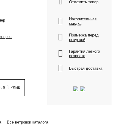
Отложить товар
Накопительная
мер
скидка
Примерка перед
вопрос
покупкой
Гарантия лёгкого
возврата
Быстрая доставка
 в 1 клик
а
Все ветровки каталога