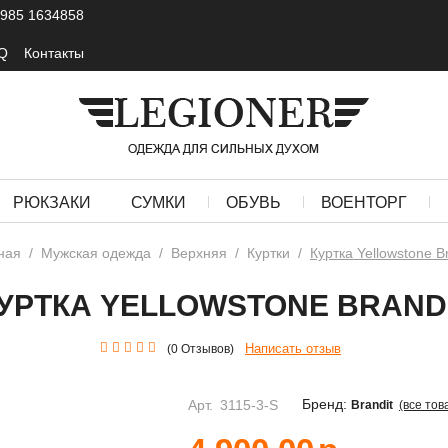
 985 1634858
Q
Контакты
РЮКЗАКИ
СУМКИ
ОБУВЬ
ВОЕНТОРГ
ная
/
Мужская одежда
/
Верхняя
/
Куртки
/
Куртка Yellowstone B
УРТКА YELLOWSTONE BRAND
Написать отзыв
(0 Отзывов)
Бренд:
Арт.
3115-3-S
Brandit
(все тов