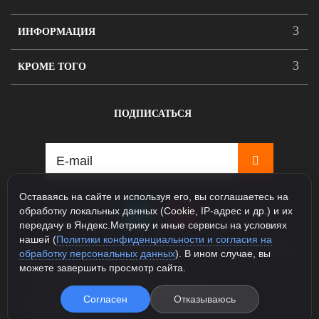
ИНФОРМАЦИЯ
КРОМЕ ТОГО
ПОДПИСАТЬСЯ
Оставаясь на сайте и используя его, вы соглашаетесь на
обработку локальных данных (Cookie, IP-адрес и др.) и их
передачу в Яндекс.Метрику и иные сервисы на условиях
нашей (
Политики конфиденциальности и согласия на
115088, Москва, ул. Севастопольский проспект д.5, корпус
обработку персональных данных
). В ином случае, вы
1
можете завершить просмотр сайта.
+7 925 231-81-77 (Шоурум)
+7 985 163-48-58 (Интернет магазин)
Согласен
Отказываюсь
info@legioner-shop.ru