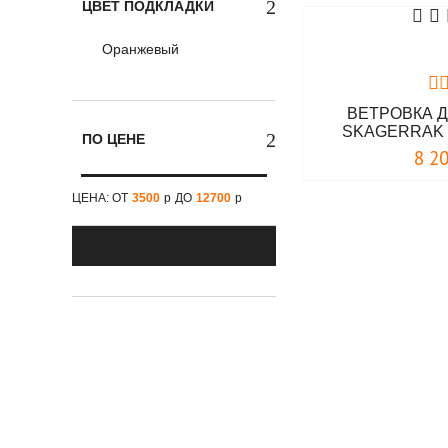
ЦВЕТ ПОДКЛАДКИ
красный
Оранжевый
песочный
серо-зеленый
ВЕТРОВКА 
серый
SKAGERRAK 
ПО ЦЕНЕ
темно-синий
8 2
темный камуфляж
ЦЕНА: ОТ
3500
р
ДО
12700
р
хаки
черно-красный