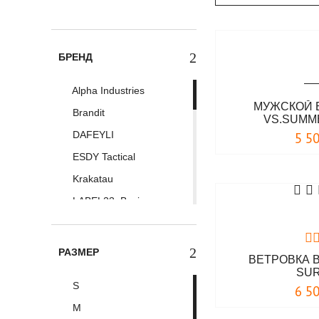
БРЕНД
Alpha Industries
МУЖСКОЙ 
Brandit
VS.SUMM
DAFEYLI
5 5
ESDY Tactical
Krakatau
LABEL23. Boxing
Connection
Maraton
РАЗМЕР
Mil-Tec
ВЕТРОВКА 
SU
Surplus
S
6 5
Thor Steinar
M