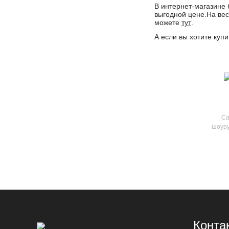
В интернет-магазине 
выгодной цене.На вес
можете
тут
.
А если вы хотите куп
Са
шоуру
Конта