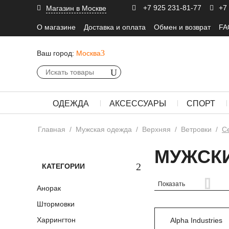
+7 925 231-81-77
+7
Магазин в Москве
О магазине
Доставка и оплата
Обмен и возврат
FA
Ваш город:
Москва
ОДЕЖДА
АКСЕССУАРЫ
СПОРТ
Главная
/
Мужская одежда
/
Верхняя
/
Ветровки
/
С
МУЖСКИ
КАТЕГОРИИ
Показать
Анорак
Штормовки
Харрингтон
Alpha Industries