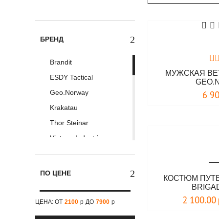
БРЕНД
Brandit
МУЖСКАЯ ВЕ
ESDY Tactical
GEO.
Geo.Norway
6 9
Krakatau
Thor Steinar
Vintage Industries
Alpha Industries
Armed Forces
ПО ЦЕНЕ
КОСТЮМ ПУТ
Commando Ind.
BRIGA
2 100.00
DAFEYLI
ЦЕНА: ОТ
2100
р
ДО
7900
р
Doberman's Aggressive