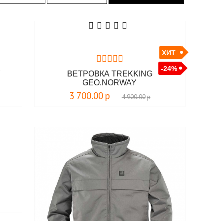
ХИТ
-24%
Y
ВЕТРОВКА TREKKING
GEO.NORWAY
3 700.00
р
4 900.00
р