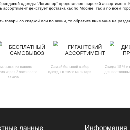
брендовой одежды “Легионер” представлен широкий ассортимент. В
ь ассортимент действует доставка как по Москве, так и по всем го
ить товары со скидкой или по акции, то обратите внимание на разд
БЕСПЛАТНЫЙ
ГИГАНТСКИЙ
ДИ
САМОВЫВОЗ
АССОРТИМЕНТ
П
мовывоз из нашего
Самый большой выбор
Скидка 15 % и
ма через 2 часа после
одежды в стиле милитари.
для постоянны
заказа.
ктные данные
Информация