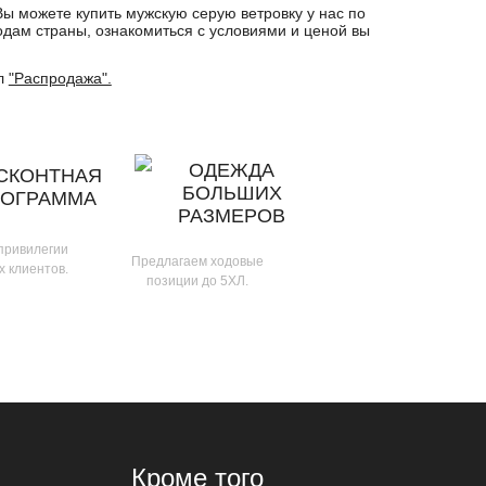
ы можете купить мужскую серую ветровку у нас по
родам страны, ознакомиться с условиями и ценой вы
ел
"Распродажа".
ОДЕЖДА
СКОНТНАЯ
БОЛЬШИХ
РОГРАММА
РАЗМЕРОВ
 привилегии
Предлагаем ходовые
х клиентов.
позиции до 5ХЛ.
Кроме того