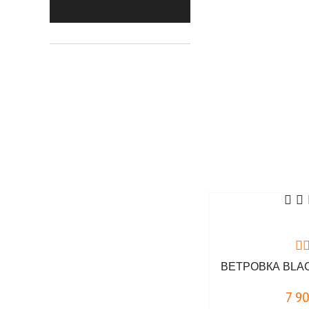
Erik and Sons
Foersverd
Hooligan Streetwear
JET LAG
LABEL23. Boxing
Connection
Maraton
Max Fuchs
Mil-Tec
Surplus
Urban Knights
V/Works
Белояр
ВЕТРОВКА BLA
7 9