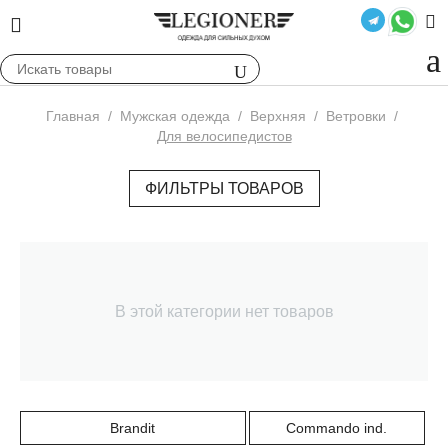
Главная
/
Мужская одежда
/
Верхняя
/
Ветровки
/
Для велосипедистов
ФИЛЬТРЫ ТОВАРОВ
В этой категории нет товаров
Brandit
Commando ind.