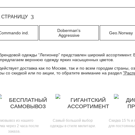
 СТРАНИЦУ
Doberman's
Commando ind.
Geo.Norway
Aggressive
брендовой одежды “Легионер” представлен широкий ассортимент. В
предлагаем верхнюю одежду ярких насыщенных цветов.
действует доставка как по Москве, так и по всем городам страны, 
ары со скидкой или по акции, то обратите внимание на раздел
"Расп
БЕСПЛАТНЫЙ
ГИГАНТСКИЙ
ДИ
САМОВЫВОЗ
АССОРТИМЕНТ
П
мовывоз из нашего
Самый большой выбор
Скидка 15 % и
ма через 2 часа после
одежды в стиле милитари.
для постоянны
заказа.