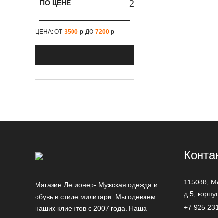
ПО ЦЕНЕ
серо-зеленый
серый
ЦЕНА: ОТ
3500
р
ДО
7200
р
синий
темно-синий
темный камуфляж
фиолетовый
хаки
черно-красный
Конта
115088,
М
Магазин Легионер- Мужская одежда и
д.5, корпу
обувь в стиле милитари. Мы одеваем
+7 925 23
наших клиентов с 2007 года. Наша