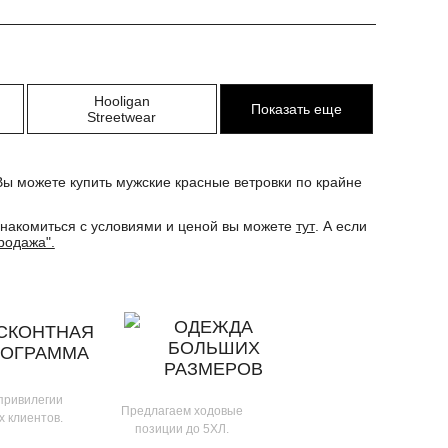
Hooligan
Показать еще
Streetwear
ы можете купить мужские красные ветровки по крайне
ознакомиться с условиями и ценой вы можете
тут
. А если
родажа".
ОДЕЖДА
СКОНТНАЯ
БОЛЬШИХ
РОГРАММА
РАЗМЕРОВ
 привилегии
Предлагаем ходовые
х клиентов.
позиции до 5ХЛ.