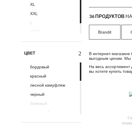
XL
ESDY Tactical
XXL
Foersverd
36 ПРОДУКТОВ
НА
L
Hooligan Streetwear
XXXL
Brandit
JET LAG
4XL
Krakatau
LABEL23. Boxing
ЦВЕТ
В интернет-магазине 
Connection
выгодным ценам. Мы 
Max Fuchs
На весь ассортимент 
бордовый
вы хотите купить тов
Mil-Tec
красный
Surplus
лесной камуфляж
Thor Steinar
черный
Urban Knights
бежевый
V/Works
вишневый
Са
оливковый
шоуру
песочный