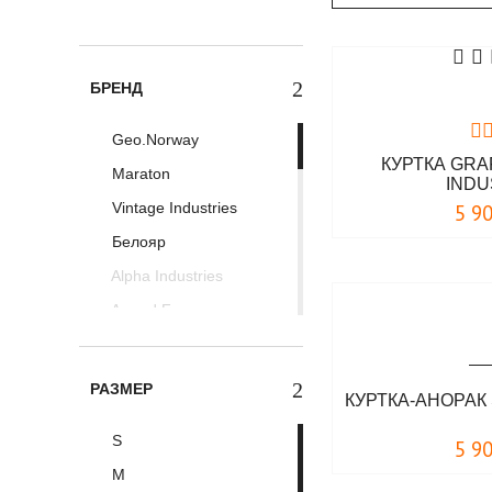
БРЕНД
Geo.Norway
КУРТКА GRA
Maraton
INDU
Vintage Industries
5 9
Белояр
Alpha Industries
Armed Forces
Brandit
Commando Ind.
РАЗМЕР
КУРТКА-АНОРАК 
DAFEYLI
S
5 9
Doberman's Aggressive
M
Erik and Sons