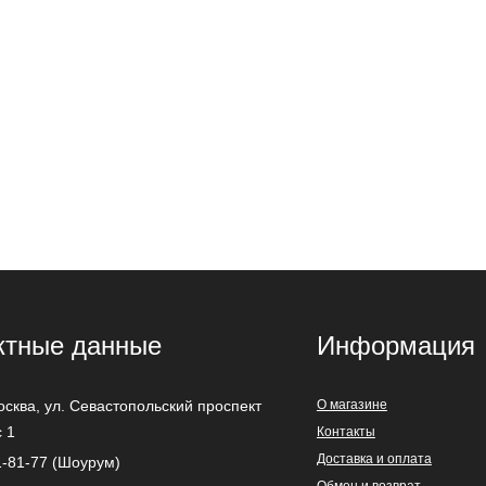
ктные данные
Информация
осква
,
ул. Севастопольский проспект
О магазине
с 1
Контакты
Доставка и оплата
1-81-77 (Шоурум)